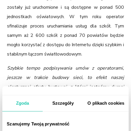
zostały już uruchomione i są dostępne w ponad 500 
jednostkach oświatowych. W tym roku operator 
sfinalizuje proces uruchamiania usług dla szkół. Tym 
samym aż 2 600 szkół z ponad 70 powiatów będzie 
mogło korzystać z dostępu do Internetu dzięki szybkim i 
stabilnym łączom światłowodowym.
Szybkie tempo podpisywania umów z operatorami, 
jeszcze w trakcie budowy sieci, to efekt naszej 
elastycznej oferty hurtowej, z której jesteśmy dumni 
oraz tego, że jako pierwszy beneficjent POPC 2 
Zgoda
Szczegóły
O plikach cookies
uzyskaliśmy akceptację Regulatora dla naszej Oferty 
Hurtowej oraz Cennika Usług transmisji danych w 
szkołach
 – mówi Paweł Biarda, członek Zarządu NEXERY 
Szanujemy Twoją prywatność