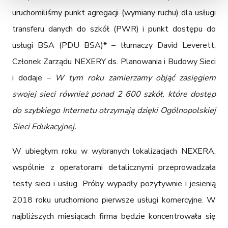
podobnych technologii) do powyższych celów, prosimy o
uruchomiliśmy punkt agregacji (wymiany ruchu) dla usługi 
kliknięcie „Akceptuję wszystkie”. Twoja zgoda jest
transferu danych do szkół (PWR) i punkt dostępu do 
dobrowolna i możesz ją w dowolnym momencie wycofać,
zmieniając ustawienia przeglądarki lub korzystając z
usługi BSA (PDU BSA)* – tłumaczy David Leverett, 
udostępnionej na naszej stronie opcji „Ustawienia plików
Członek Zarządu NEXERY ds. Planowania i Budowy Sieci 
cookie”. Wycofanie zgody pozostanie bez wpływu na
i dodaje – 
W tym roku zamierzamy objąć zasięgiem 
zgodność z prawem stosowania plików cookie i
podobnych technologii, którego dokonano na podstawie
swojej sieci również ponad 2 600 szkół, które dostęp 
zgody przed jej wycofaniem. Więcej informacji o
do szybkiego Internetu otrzymają dzięki Ogólnopolskiej 
przetwarzaniu danych osobowych, w tym o
Sieci Edukacyjnej.
przysługujących Ci na mocy RODO prawach, znajdziesz
w Polityce prywatności i Polityce cookies.
W ubiegłym roku w wybranych lokalizacjach NEXERA, 
wspólnie z operatorami detalicznymi przeprowadzała 
testy sieci i usług. Próby wypadły pozytywnie i jesienią 
2018 roku uruchomiono pierwsze usługi komercyjne. W 
najbliższych miesiącach firma będzie koncentrowała się 