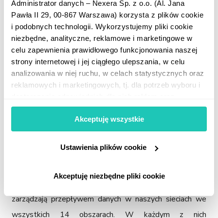
Administrator danych – Nexera Sp. z o.o. (Al. Jana
ds. Sprzedaży i Rozwoju Biznesu. – 
To także efekt 
Pawła II 29, 00-867 Warszawa) korzysta z plików cookie
ciężkiej pracy całego naszego zespołu
 – dodaje.
i podobnych technologii. Wykorzystujemy pliki cookie
niezbędne, analityczne, reklamowe i marketingowe w
W 2018 roku NEXERA zbudowała instalację o łącznej 
celu zapewnienia prawidłowego funkcjonowania naszej
długości ponad 6 tys. kilometrów, a większa jej część 
strony internetowej i jej ciągłego ulepszania, w celu
analizowania w niej ruchu, w celach statystycznych oraz
została zainstalowana napowietrznie – na słupach 
reklamowych i marketingowych, tj. dla potrzeb wyboru i
energetycznych bądź telekomunikacyjnych. Prace 
dostarczenia odpowiednich dla nich reklam oraz
budowlane obejmowały rozwój aktywnej część 
prowadzenia analiz i statystyk dotyczących dostarczania
Akceptuję wszystkie
i skuteczności tych reklam. Informacje o tym, w jaki
infrastruktury sieci NEXERY. –* W 1 650 lokalizacjach 
sposób Użytkownicy korzystają z naszej witryny,
zainstalowane zostały urządzenia aktywne (CPE), 
udostępniamy partnerom marketingowym. Partnerzy
Ustawienia plików cookie
zamontowano ponad 1 100 szafek ulicznych, a w nich 
mogą połączyć te informacje z innymi danymi
otrzymanymi od Użytkowników lub uzyskanymi podczas
ponad 900 urządzeń OLT (Optical Line Terminal) i blisko 
Akceptuję niezbędne pliki cookie
korzystania z ich usług.
200 urządzeń ION (IP/Optical Network). Urządzenia te 
W zakładce „Ustawienia plików cookie” możesz wybrać,
zarządzają przepływem danych w naszych sieciach we 
na który rodzaj przetwarzania zezwalasz. Jeśli zgadzasz
się na stosowanie wszystkich plików cookie (i
wszystkich 14 obszarach. W każdym z nich 