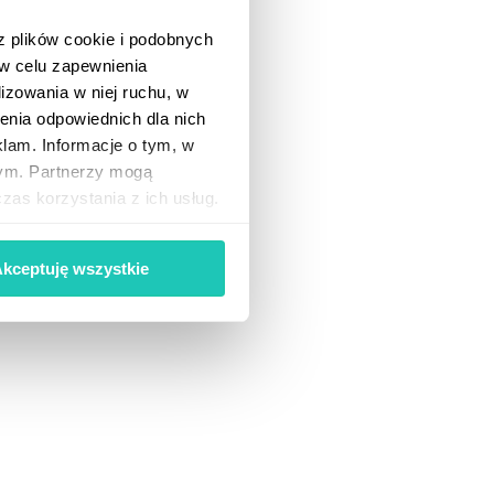
z plików cookie i podobnych
 w celu zapewnienia
lizowania w niej ruchu, w
enia odpowiednich dla nich
klam. Informacje o tym, w
wym. Partnerzy mogą
as korzystania z ich usług.
lasz. Jeśli zgadzasz się na
y o kliknięcie „Akceptuję
kceptuję wszystkie
iając ustawienia
ie”. Wycofanie zgody
ogii, którego dokonano na
h, w tym o przysługujących