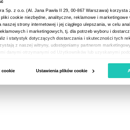
ść
a Sp. z o.o. (Al. Jana Pawła II 29, 00-867 Warszawa) korzysta 
 pliki cookie niezbędne, analityczne, reklamowe i marketingowe
naszej strony internetowej i jej ciągłego ulepszania, w celu ana
eklamowych i marketingowych, tj. dla potrzeb wyboru i dostarcz
iz i statystyk dotyczących dostarczania i skuteczności tych re
zystają z naszej witryny, udostępniamy partnerom marketingo
nymi danymi otrzymanymi od Użytkowników lub uzyskanymi podcz
ów cookie” możesz wybrać, na który rodzaj przetwarzania zezwa
 cookie (i podobnych technologii) do powyższych celów, prosim
i cookie
Ustawienia plików cookie
A
t dobrowolna i możesz ją w dowolnym momencie wycofać, zmien
 z udostępnionej na naszej stronie opcji „Ustawienia plików cook
odność z prawem stosowania plików cookie i podobnych technol
ycofaniem. Więcej informacji o przetwarzaniu danych osobowyc
ajdziesz w Polityce prywatności i Polityce cookies.