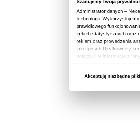
Szanujemy Twoją prywatno
Administrator danych – Nexer
technologii. Wykorzystujemy
prawidłowego funkcjonowania 
celach statystycznych oraz r
reklam oraz prowadzenia anal
jaki sposób Użytkownicy kor
połączyć te informacje z in
W zakładce „Ustawienia plik
stosowanie wszystkich plików
Akceptuję niezbędne plik
wszystkie”. Twoja zgoda jes
przeglądarki lub korzystając
pozostanie bez wpływu na zg
podstawie zgody przed jej w
Ci na mocy RODO prawach, zn