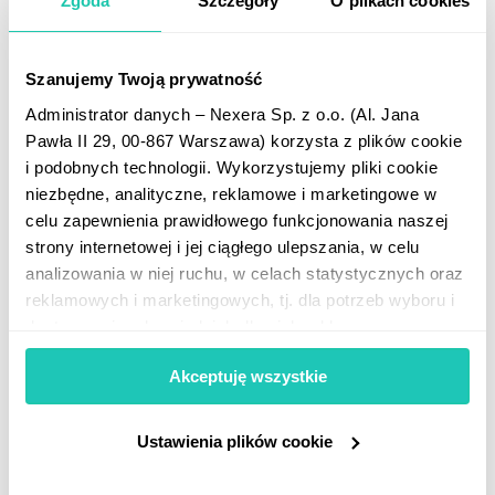
Zgoda
Szczegóły
O plikach cookies
Szanujemy Twoją prywatność
Administrator danych – Nexera Sp. z o.o. (Al. Jana
Pawła II 29, 00-867 Warszawa) korzysta z plików cookie
i podobnych technologii. Wykorzystujemy pliki cookie
niezbędne, analityczne, reklamowe i marketingowe w
celu zapewnienia prawidłowego funkcjonowania naszej
strony internetowej i jej ciągłego ulepszania, w celu
analizowania w niej ruchu, w celach statystycznych oraz
reklamowych i marketingowych, tj. dla potrzeb wyboru i
dostarczenia odpowiednich dla nich reklam oraz
NEWS
prowadzenia analiz i statystyk dotyczących dostarczania
Konkursy NEXERY
Akceptuję wszystkie
i skuteczności tych reklam. Informacje o tym, w jaki
25-05-2026
sposób Użytkownicy korzystają z naszej witryny,
udostępniamy partnerom marketingowym. Partnerzy
Ustawienia plików cookie
mogą połączyć te informacje z innymi danymi
otrzymanymi od Użytkowników lub uzyskanymi podczas