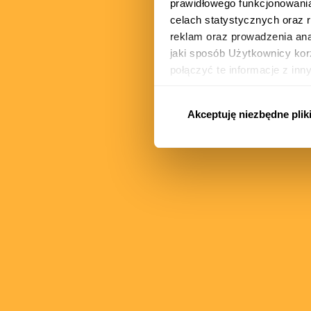
prawidłowego funkcjonowania 
celach statystycznych oraz r
reklam oraz prowadzenia anal
jaki sposób Użytkownicy kor
połączyć te informacje z in
W zakładce „Ustawienia plik
stosowanie wszystkich plików
Akceptuję niezbędne plik
wszystkie”. Twoja zgoda jes
przeglądarki lub korzystając
pozostanie bez wpływu na zg
podstawie zgody przed jej w
Ci na mocy RODO prawach, zn