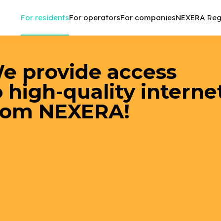
For residents
For operators
For companies
NEXERA Reg
e provide access
o high-quality interne
rom NEXERA!