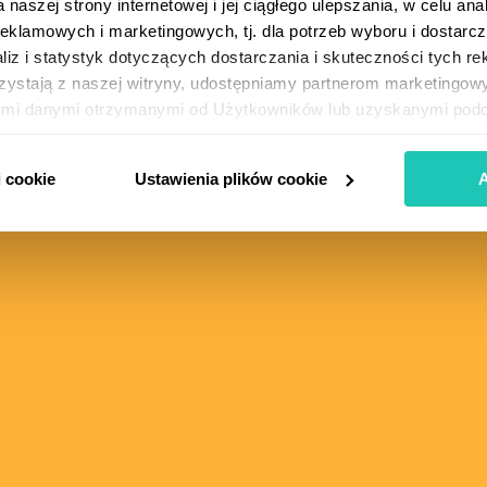
naszej strony internetowej i jej ciągłego ulepszania, w celu ana
eklamowych i marketingowych, tj. dla potrzeb wyboru i dostarcz
iz i statystyk dotyczących dostarczania i skuteczności tych re
zystają z naszej witryny, udostępniamy partnerom marketingo
nymi danymi otrzymanymi od Użytkowników lub uzyskanymi podcz
ów cookie” możesz wybrać, na który rodzaj przetwarzania zezwa
 cookie (i podobnych technologii) do powyższych celów, prosim
i cookie
Ustawienia plików cookie
A
t dobrowolna i możesz ją w dowolnym momencie wycofać, zmien
 z udostępnionej na naszej stronie opcji „Ustawienia plików cook
odność z prawem stosowania plików cookie i podobnych technol
ycofaniem. Więcej informacji o przetwarzaniu danych osobowyc
ajdziesz w Polityce prywatności i Polityce cookies.