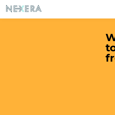
W
t
f