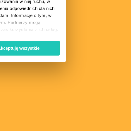
lizowania w niej ruchu, w
enia odpowiednich dla nich
klam. Informacje o tym, w
wym. Partnerzy mogą
as korzystania z ich usług.
lasz. Jeśli zgadzasz się na
y o kliknięcie „Akceptuję
kceptuję wszystkie
iając ustawienia
ie”. Wycofanie zgody
ogii, którego dokonano na
h, w tym o przysługujących